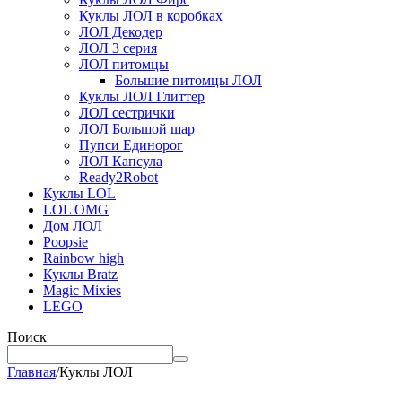
Куклы ЛОЛ в коробках
ЛОЛ Декодер
ЛОЛ 3 серия
ЛОЛ питомцы
Большие питомцы ЛОЛ
Куклы ЛОЛ Глиттер
ЛОЛ сестрички
ЛОЛ Большой шар
Пупси Единорог
ЛОЛ Капсула
Ready2Robot
Куклы LOL
LOL OMG
Дом ЛОЛ
Poopsie
Rainbow high
Куклы Bratz
Magic Mixies
LEGO
Поиск
Главная
/
Куклы ЛОЛ