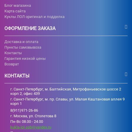
Блог магазина
Карта сайта
Куклы ЛОЛ оригинал и подделка
ОФОРМЛЕНИЕ ЗАКАЗА
Доставка и оплата
Пункты самовывоза
Контакты
Гарантия низкой цены
Возврат
КОНТАКТЫ
г. Санкт-Петербург, м. Балтийская, Митрофаньевское шоссе 2
корп 2, офис 439
г. Санкт-Петербург, м. пр. Славы, ул. Малая Каштановая аллея 9
корп 1
8(911)971-26-86
г. Москва, ул. Столетова 8
Пн-Вс 08.00 - 24.00
kukla-lol-spb@yandex.ru