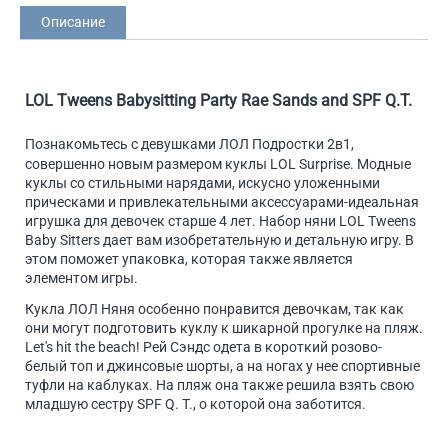
Описание
LOL Tweens Babysitting Party Rae Sands and SPF Q.T.
Познакомьтесь с девушками ЛОЛ Подростки 2в1,
совершенно новым размером куклы LOL Surprise. Модные
куклы со стильными нарядами, искусно уложенными
прическами и привлекательными аксессуарами-идеальная
игрушка для девочек старше 4 лет. Набор няни LOL Tweens
Baby Sitters дает вам изобретательную и детальную игру. В
этом поможет упаковка, которая также является
элементом игры.
Кукла ЛОЛ Няня особенно понравится девочкам, так как
они могут подготовить куклу к шикарной прогулке на пляж.
Let's hit the beach! Рей Сэндс одета в короткий розово-
белый топ и джинсовые шорты, а на ногах у нее спортивные
туфли на каблуках. На пляж она также решила взять свою
младшую сестру SPF Q. T., о которой она заботится.