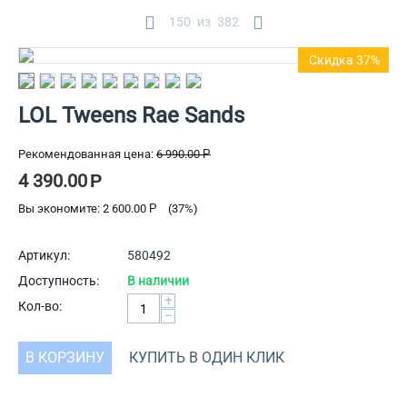
150
из
382
Скидка 37%
LOL Tweens Rae Sands
Рекомендованная цена:
6 990.00
Р
4 390.00
Р
Вы экономите:
2 600.00
Р
(
37
%)
Артикул:
580492
Доступность:
В наличии
+
Кол-во:
−
В КОРЗИНУ
КУПИТЬ В ОДИН КЛИК