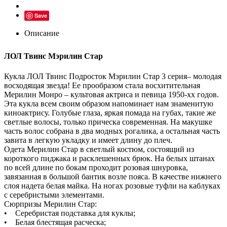
Save
Описание
ЛОЛ Твинс Мэрилин Стар
Кукла ЛОЛ Твинс Подросток Мэрилин Стар 3 серия– молодая
восходящая звезда! Ее прообразом стала восхитительная
Мерилин Монро – культовая актриса и певица 1950-хх годов.
Эта кукла всем своим образом напоминает нам знаменитую
киноактрису. Голубые глаза, яркая помада на губах, такие же
светлые волосы, только прическа современная. На макушке
часть волос собрана в два модных рогалика, а остальная часть
завита в легкую укладку и имеет длину до плеч.
Одета Мерилин Стар в светлый костюм, состоящий из
короткого пиджака и расклешенных брюк. На белых штанах
по всей длине по бокам проходит розовая шнуровка,
завязанная в большой бантик возле пояса. В качестве нижнего
слоя надета белая майка. На ногах розовые туфли на каблуках
с серебристыми элементами.
Сюрпризы Мерилин Стар:
• Серебристая подставка для куклы;
• Белая блестящая расческа;