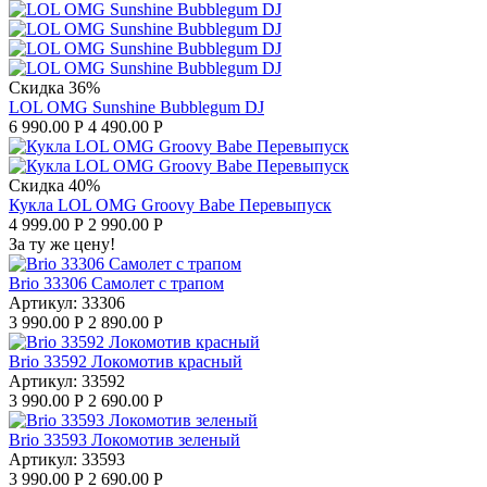
Скидка 36%
LOL OMG Sunshine Bubblegum DJ
6 990.00
Р
4 490.00
Р
Скидка 40%
Кукла LOL OMG Groovy Babe Перевыпуск
4 999.00
Р
2 990.00
Р
За ту же цену!
Brio 33306 Самолет с трапом
Артикул:
33306
3 990.00
Р
2 890.00
Р
Brio 33592 Локомотив красный
Артикул:
33592
3 990.00
Р
2 690.00
Р
Brio 33593 Локомотив зеленый
Артикул:
33593
3 990.00
Р
2 690.00
Р