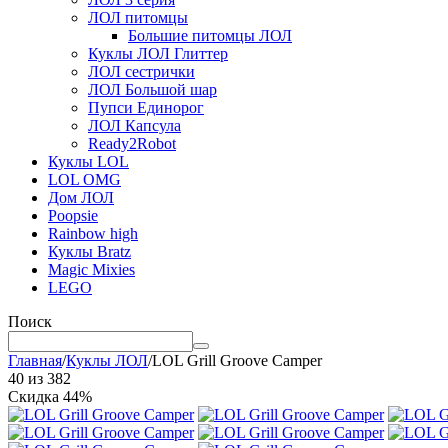
ЛОЛ питомцы
Большие питомцы ЛОЛ
Куклы ЛОЛ Глиттер
ЛОЛ сестрички
ЛОЛ Большой шар
Пупси Единорог
ЛОЛ Капсула
Ready2Robot
Куклы LOL
LOL OMG
Дом ЛОЛ
Poopsie
Rainbow high
Куклы Bratz
Magic Mixies
LEGO
Поиск
Главная
/
Куклы ЛОЛ
/
LOL Grill Groove Camper
40
из
382
Скидка 44%