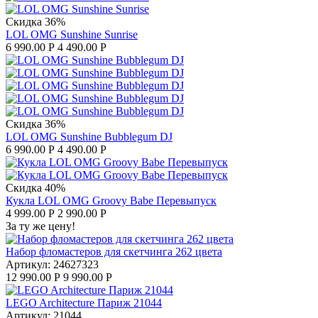
Скидка 36%
LOL OMG Sunshine Sunrise
6 990.00
Р
4 490.00
Р
Скидка 36%
LOL OMG Sunshine Bubblegum DJ
6 990.00
Р
4 490.00
Р
Скидка 40%
Кукла LOL OMG Groovy Babe Перевыпуск
4 999.00
Р
2 990.00
Р
За ту же цену!
Набор фломастеров для скетчинга 262 цвета
Артикул:
24627323
12 990.00
Р
9 990.00
Р
LEGO Architecture Париж 21044
Артикул:
21044