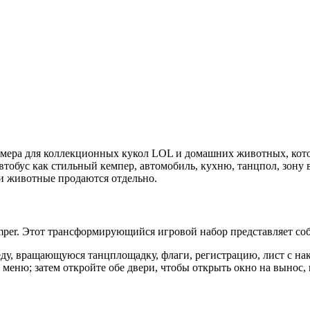
змера для коллекционных кукол LOL и домашних животных, кото
втобус как стильный кемпер, автомобиль, кухню, танцпол, зону 
и животные продаются отдельно.
per. Этот трансформирующийся игровой набор представляет собо
ду, вращающуюся танцплощадку, флаги, регистрацию, лист с на
меню; затем откройте обе двери, чтобы открыть окно на вынос, 