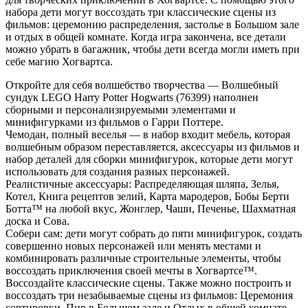
набора дети могут воссоздать три классические сцены из
фильмов: церемонию распределения, застолье в Большом зале
и отдых в общей комнате. Когда игра закончена, все детали
можно убрать в багажник, чтобы дети всегда могли иметь при
себе магию Хогвартса.
Откройте для себя волшебство творчества — Волшебный
сундук LEGO Harry Potter Hogwarts (76399) наполнен
сборными и персонализируемыми элементами и
минифигурками из фильмов о Гарри Поттере.
Чемодан, полный веселья — в набор входит мебель, которая
волшебным образом переставляется, аксессуары из фильмов и
набор деталей для сборки минифигурок, которые дети могут
использовать для создания разных персонажей.
Реалистичные аксессуары: Распределяющая шляпа, Зелья,
Котел, Книга рецептов зелий, Карта мародеров, Бобы Берти
Ботта™ на любой вкус, Жонглер, Чаши, Печенье, Шахматная
доска и Сова.
Собери сам: дети могут собрать до пяти минифигурок, создать
совершенно новых персонажей или менять местами и
комбинировать различные строительные элементы, чтобы
воссоздать приключения своей мечты в Хогвартсе™.
Воссоздайте классические сцены. Также можно построить и
воссоздать три незабываемые сцены из фильмов: Церемония
сортировки, Пир в Большом зале и Отдых в общей комнате.