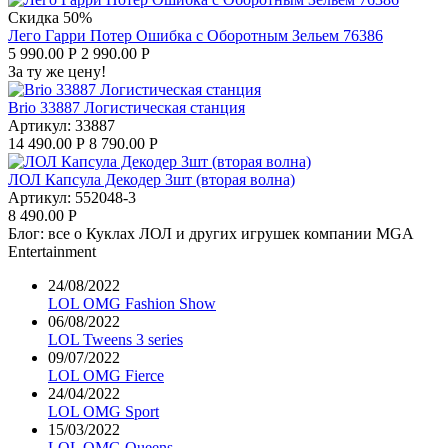
Скидка 50%
Лего Гарри Потер Ошибка с Оборотным Зельем 76386
5 990.00
Р
2 990.00
Р
За ту же цену!
Brio 33887 Логистическая станция
Артикул:
33887
14 490.00
Р
8 790.00
Р
ЛОЛ Капсула Декодер 3шт (вторая волна)
Артикул:
552048-3
8 490.00
Р
Блог: все о Куклах ЛОЛ и других игрушек компании MGA
Entertainment
24/08/2022
LOL OMG Fashion Show
06/08/2022
LOL Tweens 3 series
09/07/2022
LOL OMG Fierce
24/04/2022
LOL OMG Sport
15/03/2022
LOL OMG Queens