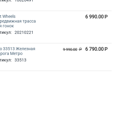
тикул:
10826491
t Wheels
6 990.00
Р
редвижная трасса
я гонок
тикул:
20210221
io 33513 Железная
6 790.00
Р
9 990.00
Р
рога Метро
тикул:
33513