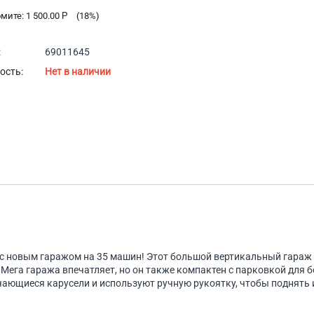
омите:
1 500.00
Р
(
18
%)
:
69011645
ость:
Нет в наличии
 с новым гаражом на 35 машин! Этот большой вертикальный гараж 
 Мега гаража впечатляет, но он также компактен с парковкой для
чающиеся карусели и используют ручную рукоятку, чтобы поднять и