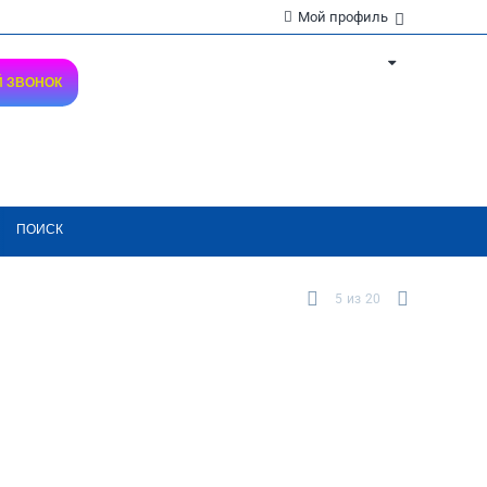
Мой профиль
Й ЗВОНОК
ПОИСК
5
из
20