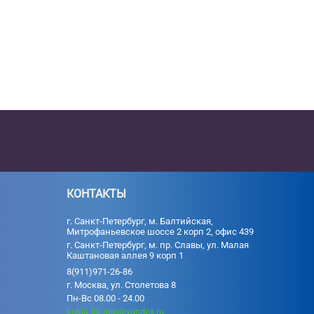
КОНТАКТЫ
г. Санкт-Петербург, м. Балтийская,
Митрофаньевское шоссе 2 корп 2, офис 439
г. Санкт-Петербург, м. пр. Славы, ул. Малая
Каштановая аллея 9 корп 1
8(911)971-26-86
г. Москва, ул. Столетова 8
Пн-Вс 08.00 - 24.00
kukla-lol-spb@yandex.ru