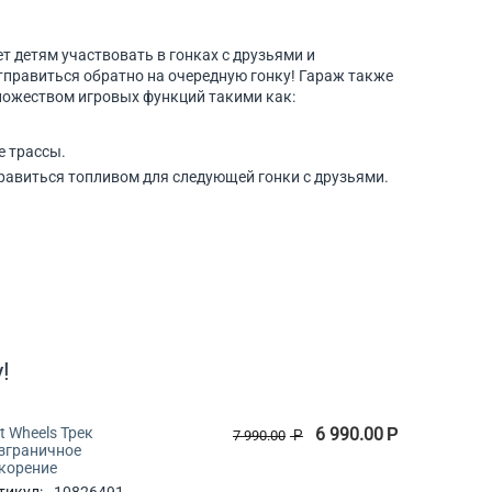
 детям участвовать в гонках с друзьями и
тправиться обратно на очередную гонку! Гараж также
множеством игровых функций такими как:
е трассы.
равиться топливом для следующей гонки с друзьями.
!
t Wheels Трек
6 990.00
Р
7 990.00
Р
зграничное
корение