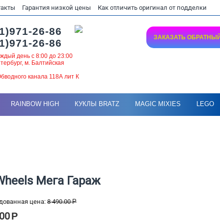
такты
Гарантия низкой цены
Как отличить оригинал от подделки
1)971-26-86
ЗАКАЗАТЬ ОБРАТНЫ
1)971-26-86
ждый день с 8:00 до 23:00
тербург, м. Балтийская
бводного канала 118А лит К
RAINBOW HIGH
КУКЛЫ BRATZ
MAGIC MIXIES
LEGO
Wheels Мега Гараж
дованная цена:
8 490.00
Р
.00
Р