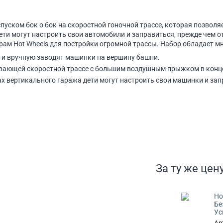
ском бок о бок на скоростной гоночной трассе, которая позволяет
ети могут настроить свои автомобили и заправиться, прежде чем о
рам Hot Wheels для постройки огромной трассы. Набор обладает 
ети вручную заводят машинки на вершину башни.
тывающей скоростной трассе с большим воздушным прыжком в конц
х вертикального гаража дети могут настроить свои машинки и зап
За ту же цену
Ho
Бе
Ус