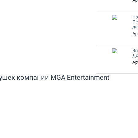
Ар
Ho
Пе
дл
Ар
Br
До
Ар
грушек компании MGA Entertainment