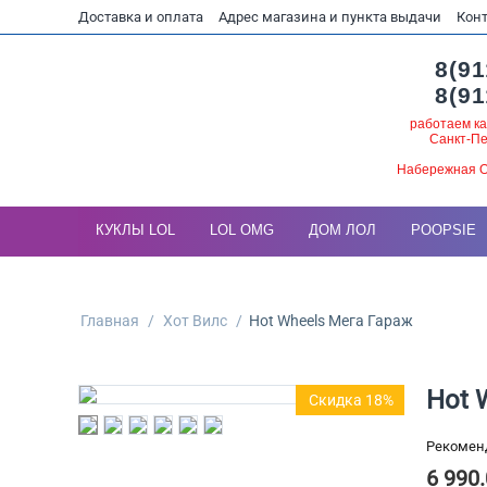
Доставка и оплата
Адрес магазина и пункта выдачи
Кон
8(91
8(91
работаем ка
Санкт-Пе
Набережная О
КУКЛЫ LOL
LOL OMG
ДОМ ЛОЛ
POOPSIE
Главная
/
Хот Вилс
/
Hot Wheels Мега Гараж
Hot 
Скидка 18%
Рекомен
6 990