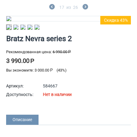
17
из
26
Скидка 43%
Bratz Nevra series 2
Рекомендованная цена:
6 990.00
Р
3 990.00
Р
Вы экономите:
3 000.00
Р
(
43
%)
Артикул:
584667
Доступность:
Нет в наличии
Описание