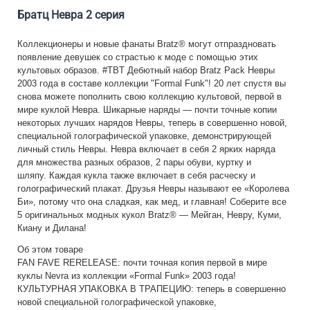
Братц Невра 2 серия
Коллекционеры и новые фанаты Bratz® могут отпраздновать
появление девушек со страстью к моде с помощью этих
культовых образов.
#TBT Дебютный набор Bratz Pack Невры
2003 года в составе коллекции "Formal Funk"!
20 лет спустя вы
снова можете пополнить свою коллекцию культовой, первой в
мире куклой Невра.
Шикарные наряды — почти точные копии
некоторых лучших нарядов Невры, теперь в совершенно новой,
специальной голографической упаковке, демонстрирующей
личный стиль Невры.
Невра включает в себя 2 ярких наряда
для множества разных образов, 2 пары обуви, куртку и
шляпу.
Каждая кукла также включает в себя расческу и
голографический плакат.
Друзья Невры называют ее «Королева
Би», потому что она сладкая, как мед, и главная!
Соберите все
5 оригинальных модных кукол Bratz® — Мейган, Невру, Куми,
Киану и Дилана!
Об этом товаре
FAN FAVE RERELEASE: почти точная копия первой в мире
куклы Nevra из коллекции «Formal Funk» 2003 года!
КУЛЬТУРНАЯ УПАКОВКА В ТРАПЕЦИЮ: теперь в совершенно
новой специальной голографической упаковке,