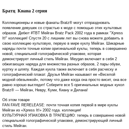
Братц Киана 2 серия
Коллекционеры и новые фанаты Bratz® могут отпраздновать
появление девушек со страстью к моде с помощью этих культовых
образов.
Дебют #TBT Мейган Bratz Pack 2002 года в рамках "Xpress
It!"
коллекция!
Спустя 20 с лишним лет вы снова можете добавить в
свою коллекцию культовую, первую в мире куклу Мейган.
Шикарные
наряды почти точные копии оригинальной куклы, теперь в совершенно
новой, специальной голографической упаковке, которая
демонстрирует личный стиль Мейган.
Meygan включает в себя 2
обжигающих наряда для множества разных образов, 2 пары обуви,
куртку и шляпу.
Каждая кукла также включает в себя расческу и
голографический плакат.
Друзья Мейган называют ее «Веселой
модной обезьянкой», потому что даже когда она просто висит, она все
равно хорошо выглядит!
Соберите все 5 оригинальных модных кукол
Bratz® — Мейган, Невру, Куми, Киану и Дилана!
Об этом товаре
FAN FAVE RERELEASE: почти точная копия первой в мире куклы
Мейган из «Xpress It!» 2002 года. коллекция!
КУЛЬТУРНАЯ УПАКОВКА В ТРАПЕЦИЮ: теперь в совершенно новой
специальной голографической упаковке, демонстрирующей личный
стиль Мейган.