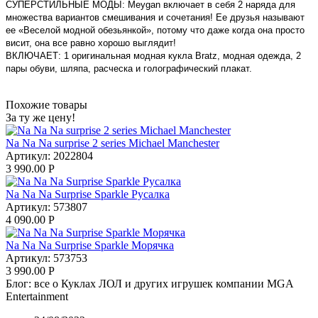
СУПЕРСТИЛЬНЫЕ МОДЫ: Meygan включает в себя 2 наряда для
множества вариантов смешивания и сочетания! Ее друзья называют
ее «Веселой модной обезьянкой», потому что даже когда она просто
висит, она все равно хорошо выглядит!
ВКЛЮЧАЕТ: 1 оригинальная модная кукла Bratz, модная одежда, 2
пары обуви, шляпа, расческа и голографический плакат.
Похожие товары
За ту же цену!
Na Na Na surprise 2 series Michael Manchester
Артикул:
2022804
3 990.00
Р
Na Na Na Surprise Sparkle Русалка
Артикул:
573807
4 090.00
Р
Na Na Na Surprise Sparkle Морячка
Артикул:
573753
3 990.00
Р
Блог: все о Куклах ЛОЛ и других игрушек компании MGA
Entertainment