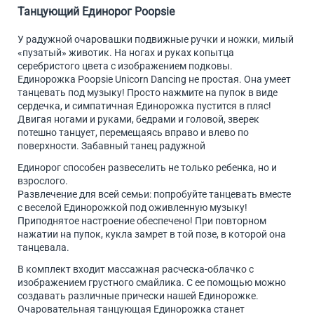
Танцующий Единорог Poopsie
У радужной очаровашки подвижные ручки и ножки, милый
«пузатый» животик. На ногах и руках копытца
серебристого цвета с изображением подковы.
Единорожка Poopsie Unicorn Dancing не простая. Она умеет
танцевать под музыку! Просто нажмите на пупок в виде
сердечка, и симпатичная Единорожка пустится в пляс!
Двигая ногами и руками, бедрами и головой, зверек
потешно танцует, перемещаясь вправо и влево по
поверхности. Забавный танец радужной
Единорог способен развеселить не только ребенка, но и
взрослого.
Развлечение для всей семьи: попробуйте танцевать вместе
с веселой Единорожкой под оживленную музыку!
Приподнятое настроение обеспечено! При повторном
нажатии на пупок, кукла замрет в той позе, в которой она
танцевала.
В комплект входит массажная расческа-облачко с
изображением грустного смайлика. С ее помощью можно
создавать различные прически нашей Единорожке.
Очаровательная танцующая Единорожка станет