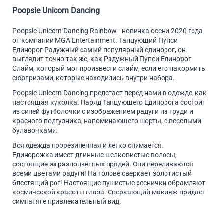
Poopsie Unicorn Dancing
Poopsie Unicorn Dancing Rainbow - новинка осени 2020 года
от компании MGA Entertainment. Танцующий Пупси
Единорог Радужный самый популярный единорог, он
выглядит точно так же, как Радужный Пупси Единорог
Слайм, который мог произвести слайм, если его накормить
сюрпризами, которые находились внутри набора.
Poopsie Unicorn Dancing предстает перед нами в одежде, как
настоящая куколка. Наряд Танцующего Единорога состоит
из синей футболочки с изображением радуги на груди и
красного подгузника, напоминающего шорты, с веселыми
булавочками.
Вся одежда прорезиненная и легко снимается.
Единорожка имеет длинные шелковистые волосы,
состоящие из разноцветных прядей. Они переливаются
всеми цветами радуги! На голове сверкает золотистый
блестящий рог! Настоящие пушистые реснички обрамляют
космической красоты глаза. Сверкающий макияж придает
симпатяге привлекательный вид.