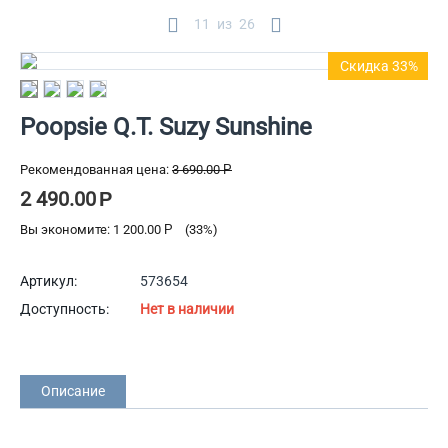
11
из
26
Скидка 33%
Poopsie Q.T. Suzy Sunshine
Рекомендованная цена:
3 690.00
Р
2 490.00
Р
Вы экономите:
1 200.00
Р
(
33
%)
Артикул:
573654
Доступность:
Нет в наличии
Описание