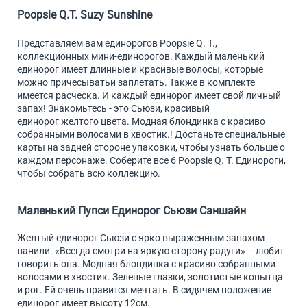
Poopsie Q.T. Suzy Sunshine
Представляем вам единорогов Poopsie Q. T.,
коллекционных мини-единорогов. Каждый маленький
единорог имеет длинные и красивые волосы, которые
можно причесыватьи заплетать. Также в комплекте
имеется расческа. И каждый единорог имеет свой личный
запах! Знакомьтесь - это Сьюзи, красивый
единорог желтого цвета. Модная блондинка с красиво
собранными волосами в хвостик.! Достаньте специальные
карты на задней стороне упаковки, чтобы узнать больше о
каждом персонаже. Соберите все 6 Poopsie Q. T. Единороги,
чтобы собрать всю коллекцию.
Маленький Пупси Единорог Сьюзи Саншайн
Желтый единорог Сьюзи с ярко выраженным запахом
ванили. «Всегда смотри на яркую сторону радуги» – любит
говорить она. Модная блондинка с красиво собранными
волосами в хвостик. Зеленые глазки, золотистые копытца
и рог. Ей очень нравится мечтать. В сидячем положение
единорог имеет высоту 12см.