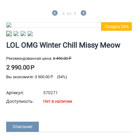
4
из
8
Скидка 54%
LOL OMG Winter Chill Missy Meow
Рекомендованная цена:
6 490.00
Р
2 990.00
Р
Вы экономите:
3 500.00
Р
(
54
%)
Артикул:
570271
Доступность:
Нет в наличии
Описание