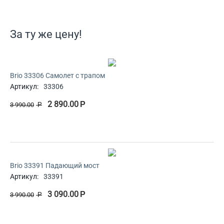
За ту же цену!
Brio 33306 Самолет с трапом
Артикул:
33306
2 890.00
Р
3 990.00
Р
Brio 33391 Падающий мост
Артикул:
33391
3 090.00
Р
3 990.00
Р