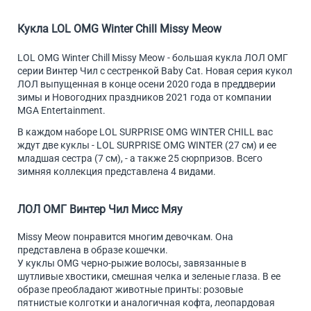
Кукла LOL OMG Winter Chill Missy Meow
LOL OMG Winter Chill Missy Meow - большая кукла ЛОЛ ОМГ
серии Винтер Чил с сестренкой Baby Cat. Новая серия кукол
ЛОЛ выпущенная в конце осени 2020 года в преддверии
зимы и Новогодних праздников 2021 года от компании
MGA Entertainment.
В каждом наборе LOL SURPRISE OMG WINTER CHILL вас
ждут две куклы - LOL SURPRISE OMG WINTER (27 см) и ее
младшая сестра (7 см), - а также 25 сюрпризов. Всего
зимняя коллекция представлена 4 видами.
ЛОЛ ОМГ Винтер Чил Мисс Мяу
Missy Meow понравится многим девочкам. Она
представлена в образе кошечки.
У куклы OMG черно-рыжие волосы, завязанные в
шутливые хвостики, смешная челка и зеленые глаза. В ее
образе преобладают животные принты: розовые
пятнистые колготки и аналогичная кофта, леопардовая