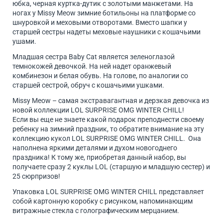
юбка, черная куртка-дутик с золотыми манжетами. На
ногах у Missy Meow зимние ботильоны на платформе со
шнуровкой и меховыми отворотами. Вместо шапки у
старшей сестры надеты меховые наушники с кошачьими
ушами.
Младшая сестра Baby Cat является зеленоглазой
темнокожей девочкой. На ней надет оранжевый
комбинезон и белая обувь. На голове, по аналогии со
старшей сестрой, обруч с кошачьими ушками.
Missy Meow – самая экстравагантная и дерзкая девочка из
новой коллекции LOL SURPRISE OMG WINTER CHILL!
Если вы еще не знаете какой подарок преподнести своему
ребенку на зимний праздник, то обратите внимание на эту
коллекцию кукол LOL SURPRISE OMG WINTER CHILL. Она
наполнена яркими деталями и духом новогоднего
праздника! К тому же, приобретая данный набор, вы
получаете сразу 2 куклы LOL (старшую и младшую сестер) и
25 сюрпризов!
Упаковка LOL SURPRISE OMG WINTER CHILL представляет
собой картонную коробку с рисунком, напоминающим
витражные стекла с голографическим мерцанием.