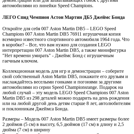
демонстрации или для захватывающих гонок с другими
автомобилями из линейки Speed Champions.
ЛЕГО Спид Чемпион Астон Мартин ДБ5 Джеймс Бонда
Откройте для себя 007 Aston Martin DB5 – LEGO Speed
Champions 007 Aston Martin DB5 76911 игрушечная копия
всемирно известного спортивного автомобиля 1964 года. Что
в коробке? – Все, что вам нужно для создания LEGO
интерпретации 007 Aston Martin DB5, а также минифигурка
"Нет времени умирать" - Джеймс Бонд с игрушечным
гаечным ключом.
Коллекционная модель для игр и демонстрации – соберите
свой собственный Aston Martin DB5, покажите его друзьям и
наслаждайтесь веселыми гонками и погонями за другими
автомобилями из серии Speed Championsrange. Подарок на
любой случай – эту модель LEGO Speed Champions 007 Aston
Martin DB5 из 298 деталей можно подарить на день рождения
или на любой другой день детям старше 8 лет, автолюбителям
и поклонникам Джеймса Бонда.
Размеры – Модель 007 Aston Martin DB5 имеет размеры более
2 дюймов (5 см) в высоту, 6,5 дюймов (17 см) в длину и 2,5
дюйма (7 см) в ширину