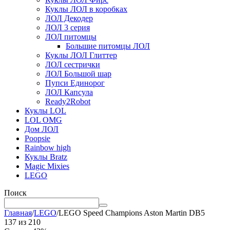
Куклы ЛОЛ в коробках
ЛОЛ Декодер
ЛОЛ 3 серия
ЛОЛ питомцы
Большие питомцы ЛОЛ
Куклы ЛОЛ Глиттер
ЛОЛ сестрички
ЛОЛ Большой шар
Пупси Единорог
ЛОЛ Капсула
Ready2Robot
Куклы LOL
LOL OMG
Дом ЛОЛ
Poopsie
Rainbow high
Куклы Bratz
Magic Mixies
LEGO
Поиск
Главная
/
LEGO
/
LEGO Speed Champions Aston Martin DB5
137
из
210