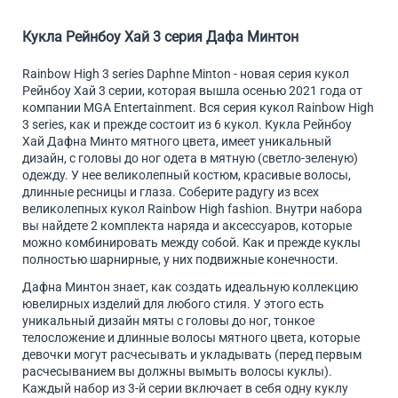
Кукла Рейнбоу Хай 3 серия Дафа Минтон
Rainbow High 3 series Daphne Minton - новая серия кукол
Рейнбоу Хай 3 серии, которая вышла осенью 2021 года от
компании MGA Entertainment. Вся серия кукол Rainbow High
3 series, как и прежде состоит из 6 кукол. Кукла Рейнбоу
Хай Дафна Минто мятного цвета, имеет уникальный
дизайн, с головы до ног одета в мятную (светло-зеленую)
одежду. У нее великолепный костюм, красивые волосы,
длинные ресницы и глаза. Соберите радугу из всех
великолепных кукол Rainbow High fashion. Внутри набора
вы найдете 2 комплекта наряда и аксессуаров, которые
можно комбинировать между собой. Как и прежде куклы
полностью шарнирные, у них подвижные конечности.
Дафна Минтон знает, как создать идеальную коллекцию
ювелирных изделий для любого стиля. У этого есть
уникальный дизайн мяты с головы до ног, тонкое
телосложение и длинные волосы мятного цвета, которые
девочки могут расчесывать и укладывать (перед первым
расчесыванием вы должны вымыть волосы куклы).
Каждый набор из 3-й серии включает в себя одну куклу