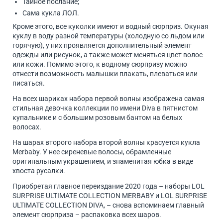
Тайное послание;
Сама кукла ЛОЛ.
Кроме этого, все куколки имеют и водный сюрприз. Окуная
куклу в воду разной температуры (холодную со льдом или
горячую), у них проявляется дополнительный элемент
одежды или рисунок, а также может меняться цвет волос
или кожи. Помимо этого, к водному сюрпризу можно
отнести возможность малышки плакать, плеваться или
писаться.
На всех шариках набора первой волны изображена самая
стильная девочка коллекции по имени Diva в пятнистом
купальнике и с большим розовым бантом на белых
волосах.
На шарах второго набора второй волны красуется кукла
Merbaby. У нее сиреневые волосы, обрамленные
оригинальным украшением, и знаменитая юбка в виде
хвоста русалки.
Приобретая главное переиздание 2020 года – наборы LOL
SURPRISE ULTIMATE COLLECTION MERBABY и LOL SURPRISE
ULTIMATE COLLECTION DIVA, – снова вспоминаем главный
элемент сюрприза – распаковка всех шаров.