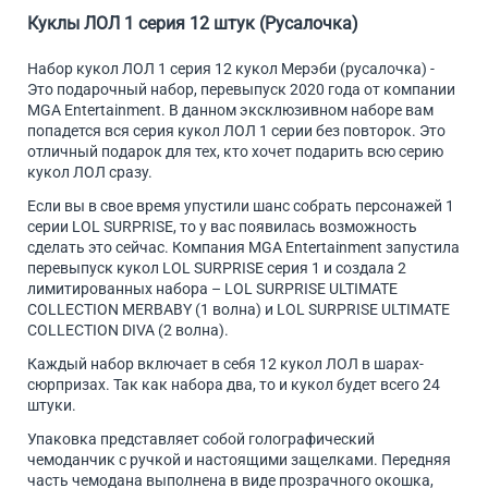
Куклы ЛОЛ 1 серия 12 штук (Русалочка)
Набор кукол ЛОЛ 1 серия 12 кукол Мерэби (русалочка) -
Это подарочный набор, перевыпуск 2020 года от компании
MGA Entertainment. В данном эксклюзивном наборе вам
попадется вся серия кукол ЛОЛ 1 серии без повторок. Это
отличный подарок для тех, кто хочет подарить всю серию
кукол ЛОЛ сразу.
Если вы в свое время упустили шанс собрать персонажей 1
серии LOL SURPRISE, то у вас появилась возможность
сделать это сейчас. Компания MGA Entertainment запустила
перевыпуск кукол LOL SURPRISE серия 1 и создала 2
лимитированных набора – LOL SURPRISE ULTIMATE
COLLECTION MERBABY (1 волна) и LOL SURPRISE ULTIMATE
COLLECTION DIVA (2 волна).
Каждый набор включает в себя 12 кукол ЛОЛ в шарах-
сюрпризах. Так как набора два, то и кукол будет всего 24
штуки.
Упаковка представляет собой голографический
чемоданчик с ручкой и настоящими защелками. Передняя
часть чемодана выполнена в виде прозрачного окошка,