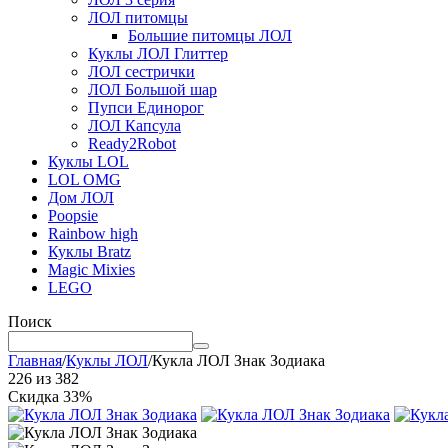
ЛОЛ питомцы
Большие питомцы ЛОЛ
Куклы ЛОЛ Глиттер
ЛОЛ сестрички
ЛОЛ Большой шар
Пупси Единорог
ЛОЛ Капсула
Ready2Robot
Куклы LOL
LOL OMG
Дом ЛОЛ
Poopsie
Rainbow high
Куклы Bratz
Magic Mixies
LEGO
Поиск
Главная
/
Куклы ЛОЛ
/
Кукла ЛОЛ Знак Зодиака
226
из
382
Скидка 33%