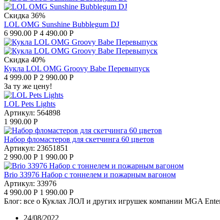
Скидка 36%
LOL OMG Sunshine Bubblegum DJ
6 990.00
Р
4 490.00
Р
Скидка 40%
Кукла LOL OMG Groovy Babe Перевыпуск
4 999.00
Р
2 990.00
Р
За ту же цену!
LOL Pets Lights
Артикул:
564898
1 990.00
Р
Набор фломастеров для скетчинга 60 цветов
Артикул:
23651851
2 990.00
Р
1 990.00
Р
Brio 33976 Набор с тоннелем и пожарным вагоном
Артикул:
33976
4 990.00
Р
1 990.00
Р
Блог: все о Куклах ЛОЛ и других игрушек компании MGA Enter
24/08/2022