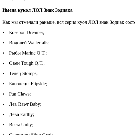
Имена кукол ЛОЛ Знак Зодиака
Как мы отмечали раньше, вся серия куол ЛОЛ знак Зодиак состои
• Козерог Dreamer;
• Водолей Watterfalls;
• Рыбы Marine Q.T.;
• Овен Tough Q.T.;
• Телец Stomps;
• Близнецы Flipside;
• Рак Claws;
• Лев Rawr Baby;
• Дева Earthy;
• Весы Unity;
• Скорпион Sting Grrrl;