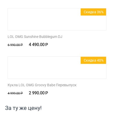
Скидка 36%
LOL OMG Sunshine Bubblegum DJ
4 490.00
Р
6 990.00
Р
Скидка 40%
Кукла LOL OMG Groovy Babe Перевыпуск
2 990.00
Р
4 999.00
Р
За ту же цену!