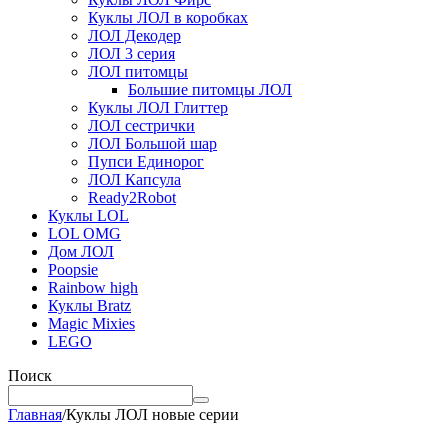
Куклы ЛОЛ в коробках
ЛОЛ Декодер
ЛОЛ 3 серия
ЛОЛ питомцы
Большие питомцы ЛОЛ
Куклы ЛОЛ Глиттер
ЛОЛ сестрички
ЛОЛ Большой шар
Пупси Единорог
ЛОЛ Капсула
Ready2Robot
Куклы LOL
LOL OMG
Дом ЛОЛ
Poopsie
Rainbow high
Куклы Bratz
Magic Mixies
LEGO
Поиск
Главная
/
Куклы ЛОЛ новые серии