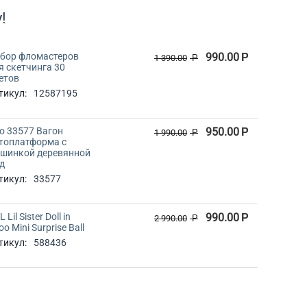
!
бор фломастеров
990.00
Р
1 390.00
Р
я скетчинга 30
етов
тикул:
12587195
io 33577 Вагон
950.00
Р
1 990.00
Р
топлатформа с
шинкой деревянной
д
тикул:
33577
 Lil Sister Doll in
990.00
Р
2 990.00
Р
oo Mini Surprise Ball
тикул:
588436