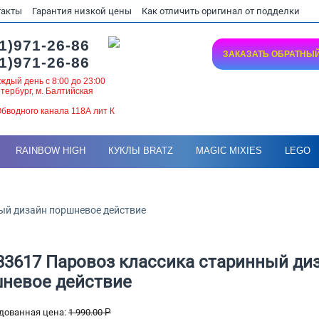
такты
Гарантия низкой цены
Как отличить оригинал от подделки
1)971-26-86
ЗАКАЗАТЬ ОБРАТНЫ
1)971-26-86
ждый день с 8:00 до 23:00
тербург, м. Балтийская
бводного канала 118А лит К
RAINBOW HIGH
КУКЛЫ BRATZ
MAGIC MIXIES
LEGO
ный дизайн поршневое действие
 33617 Паровоз классика старинный ди
невое действие
дованная цена:
1 990.00
Р