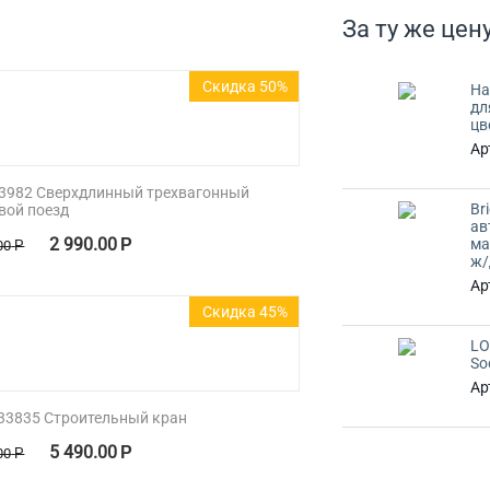
За ту же цену
Скидка 50%
На
дл
цв
Ар
33982 Сверхдлинный трехвагонный
Br
вой поезд
ав
2 990.00
Р
ма
00
Р
ж/
Ар
Скидка 45%
LOL
So
Ар
33835 Строительный кран
5 490.00
Р
00
Р