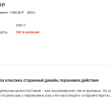
0
Р
омите:
1 000.00
Р
(
50
%)
:
33617
ость:
Нет в наличии
оз классика старинный дизайн, поршневое действие
рельсам целых составов – как пассажирских, так и грузовых. Он 
 по рельсам, у паровозика, как у его настоящего «старшего брата»