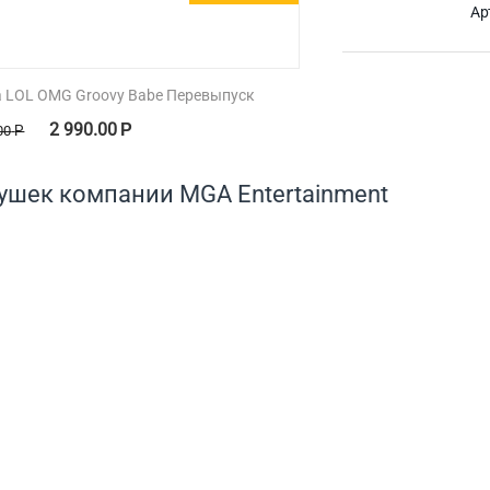
Ар
а LOL OMG Groovy Babe Перевыпуск
2 990.00
Р
00
Р
грушек компании MGA Entertainment