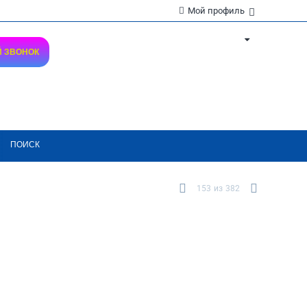
Мой профиль
Й ЗВОНОК
ПОИСК
153
из
382