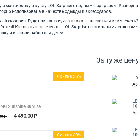
ую маскировку и куклу LOL Surprise с водным сюрпризом. Разверн
торно использована в качестве одежды и аксессуаров.
ный сюрприз. Будет ли ваша кукла плакать, плеваться или звенеть
etti Reveal! Коллекционные куклы LOL Surprise со стильными волос
шку и игровой набор для детей
За ту же цену
Скидка 36%
Ho
Ар
LE
10
MG Sunshine Sunrise
Ар
4 490.00
Р
00
Р
LE
10
Скидка 40%