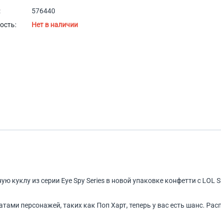
:
576440
ость:
Нет в наличии
ую куклу из серии Eye Spy Series в новой упаковке конфетти с LOL Su
ами персонажей, таких как Поп Харт, теперь у вас есть шанс. Рас