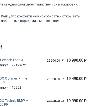
ите каждый слой своей таинственной маскировки,
? Капсулу с конфетти можно собирать и открывать
ами, забавными нарядами и множеством
!
t Wheels Гараж
18 990.00
Р
25 990.00
Р
тикул:
27129621
GO Optimus Prime
19 490.00
Р
25 990.00
Р
302
тикул:
10302
GO Technic BMW M
19 990.00
Р
29 990.00
Р
00 RR